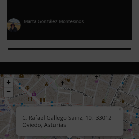
León De Urzaiz
+
−
×
C. Rafael Gallego Sainz, 10. 33012
Oviedo, Asturias