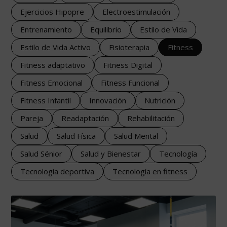
Ejercicios Hipopre
Electroestimulación
Entrenamiento
Equilibrio
Estilo de Vida
Estilo de Vida Activo
Fisioterapia
Fitness
Fitness adaptativo
Fitness Digital
Fitness Emocional
Fitness Funcional
Fitness Infantil
Innovación
Nutrición
Pareja
Readaptación
Rehabilitación
Salud
Salud Física
Salud Mental
Salud Sénior
Salud y Bienestar
Tecnología
Tecnología deportiva
Tecnología en fitness