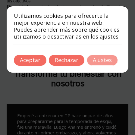
tus objetivos.
Deja atrás la monotonía y únete a nuestro equipo de fitness hoy
mismo.
Utilizamos cookies para ofrecerte la
mejor experiencia en nuestra web.
Puedes aprender más sobre qué cookies
Compartir
utilizamos o desactivarlas en los
ajustes
.
Aceptar
Rechazar
Ajustes
Lo dicen nuestros clientes.
Transforma tu bienestar con
nosotros
Un sitio espectacular para ejercitarse y ponerse
en forma, con varias opciones para todos los
públicos y lo mejor de todo los profesionales
que te ayudan, en especial Ana por su simpatía y