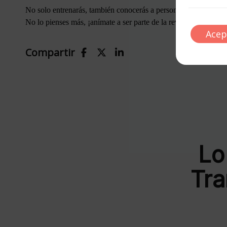
No solo entrenarás, también conocerás a personas increíbles y t
No lo pienses más, ¡anímate a ser parte de la revolución del fitn
Acep
Compartir
Lo
Tra