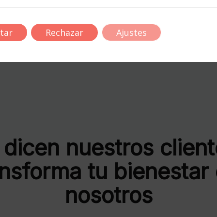
e sentirás parte de nuestra comunidad.
ess divertido!
tar
Rechazar
Ajustes
 dicen nuestros client
nsforma tu bienestar
nosotros