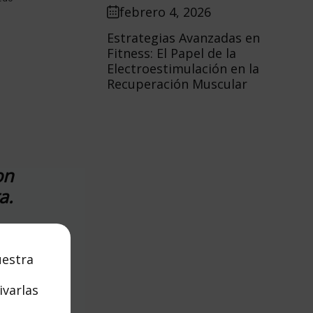
febrero 4, 2026
Estrategias Avanzadas en
Fitness: El Papel de la
Electroestimulación en la
Recuperación Muscular
on
a.
uestra
ivarlas