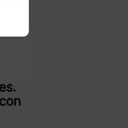
es.
 con