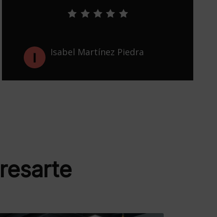
Marta González Montesinos
resarte