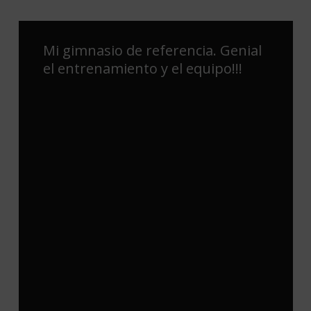
Entrenamiento personalizado,
excelentes profesionales,ejercicios
muy entretenidos y dinámicos,
nunca me había sentido tan bien
entrenando.