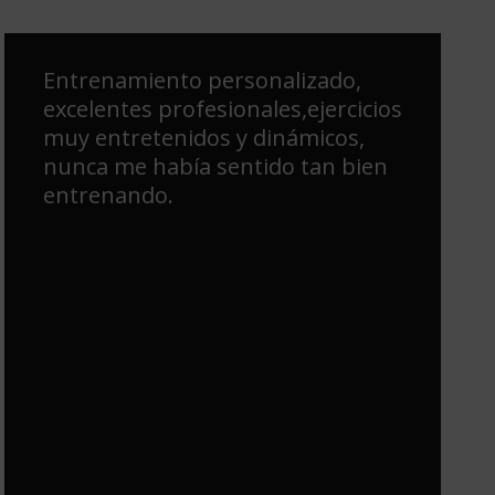
Empecé a entrenar en TP hace un
par de años para prepararme
para la temporada de esquí, fue
una maravilla. Luego Ana me
entrenó y cuidó durante mi
primer embarazo, y ahora
volvemos de nuevo con el
segundo embarazo. 100%
recomendable. Se adaptan a ti y a
todas tus necesidades.
Maravilloso tanto para Pilates
máquinas, como entrenamiento
personal y entrenamiento
durante el embarazo.