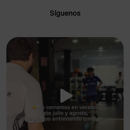
Síguenos
☀️ El verano cambia el ritmo, pero tus objetivos
...
17
1