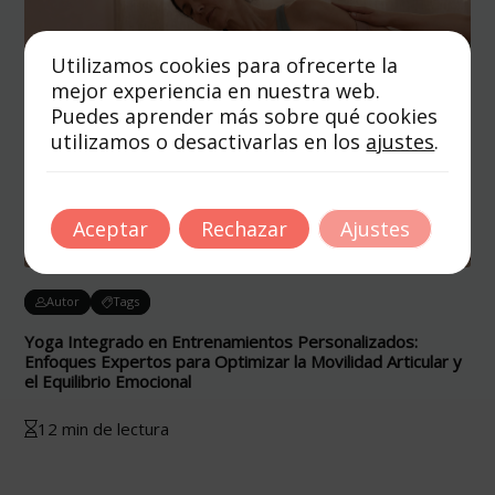
Utilizamos cookies para ofrecerte la
mejor experiencia en nuestra web.
Puedes aprender más sobre qué cookies
utilizamos o desactivarlas en los
ajustes
.
Aceptar
Rechazar
Ajustes
Autor
Tags
Yoga Integrado en Entrenamientos Personalizados:
Enfoques Expertos para Optimizar la Movilidad Articular y
el Equilibrio Emocional
12 min de lectura