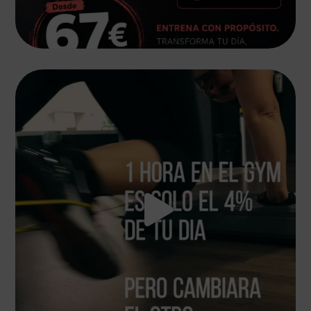
De nada ☺️🫶🏻💪🏻
#gymmotivation
...
23
0