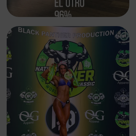
✨ Hemos visto los días buenos, los días difíciles
...
35
5