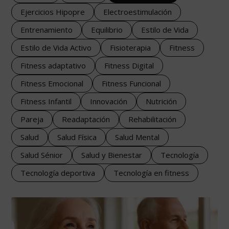
Ejercicios Hipopre
Electroestimulación
Entrenamiento
Equilibrio
Estilo de Vida
Estilo de Vida Activo
Fisioterapia
Fitness
Fitness adaptativo
Fitness Digital
Fitness Emocional
Fitness Funcional
Fitness Infantil
Innovación
Nutrición
Pareja
Readaptación
Rehabilitación
Salud
Salud Física
Salud Mental
Salud Sénior
Salud y Bienestar
Tecnología
Tecnología deportiva
Tecnología en fitness