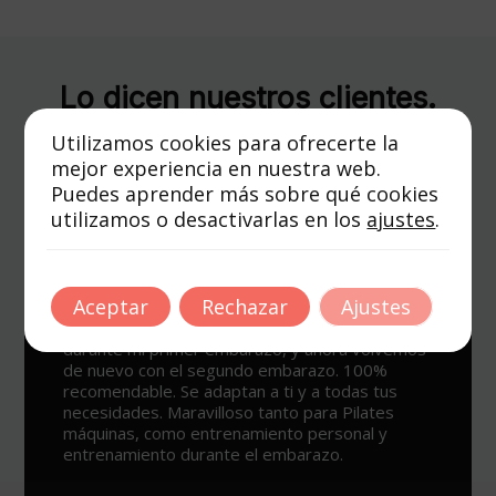
Lo dicen nuestros clientes.
Transforma tu bienestar con
Utilizamos cookies para ofrecerte la
nosotros
mejor experiencia en nuestra web.
Puedes aprender más sobre qué cookies
utilizamos o desactivarlas en los
ajustes
.
Un sitio espectacular para ejercitarse y ponerse
Aceptar
Rechazar
Ajustes
en forma, con varias opciones para todos los
públicos y lo mejor de todo los profesionales
que te ayudan, en especial Ana por su simpatía y
su saber hacer. Todo un descubrimiento.