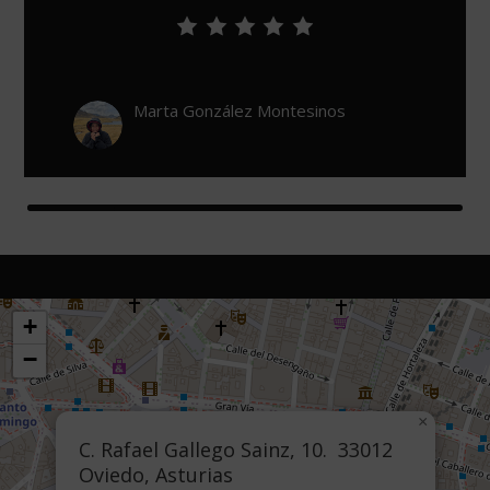
León De Urzaiz
+
−
×
C. Rafael Gallego Sainz, 10. 33012
Oviedo, Asturias