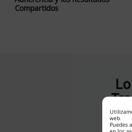
Compartidos
Lo
Tra
Utilizam
web.
Puedes a
en los
aj