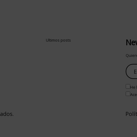
New
Ultimos posts
Quiere
He 
Ace
vados.
Polí