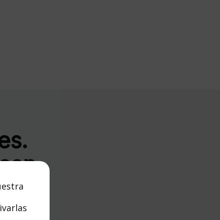
es.
 con
uestra
ivarlas