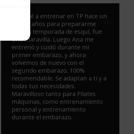
Empecé a entrenar en TP hace un
par de años para prepararme
para la temporada de esquí, fue
una maravilla. Luego Ana me
entrenó y cuidó durante mi
primer embarazo, y ahora
volvemos de nuevo con el
segundo embarazo. 100%
recomendable. Se adaptan a ti y a
todas tus necesidades.
Maravilloso tanto para Pilates
máquinas, como entrenamiento
personal y entrenamiento
durante el embarazo.