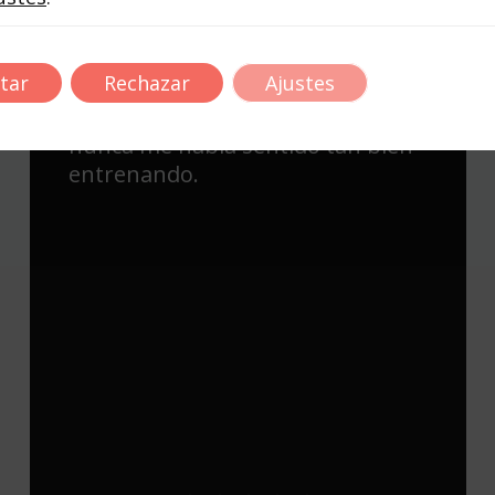
Entrenamiento personalizado,
tar
Rechazar
Ajustes
excelentes profesionales,ejercicios
muy entretenidos y dinámicos,
nunca me había sentido tan bien
entrenando.