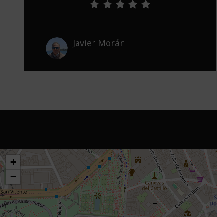
Javier Morán
+
−