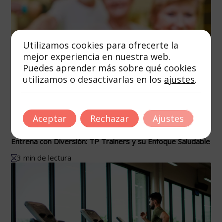
Utilizamos cookies para ofrecerte la
mejor experiencia en nuestra web.
Puedes aprender más sobre qué cookies
utilizamos o desactivarlas en los
ajustes
.
Aceptar
Rechazar
Ajustes
Autor
Tags
octubre 16, 2025
Entrena con Diversión: TP Trainers y su Enfoque Saludable
3 min de lectura