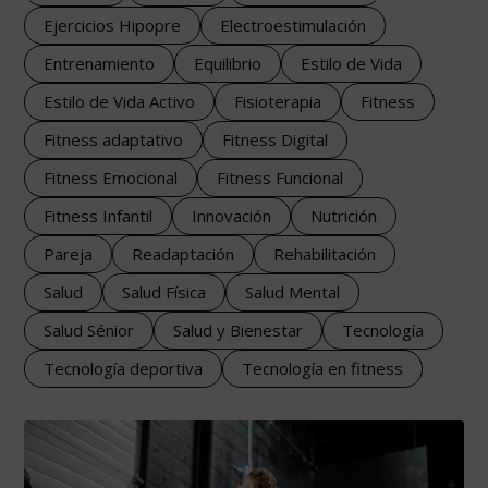
Ejercicios Hipopre
Electroestimulación
Entrenamiento
Equilibrio
Estilo de Vida
Estilo de Vida Activo
Fisioterapia
Fitness
Fitness adaptativo
Fitness Digital
Fitness Emocional
Fitness Funcional
Fitness Infantil
Innovación
Nutrición
Pareja
Readaptación
Rehabilitación
Salud
Salud Física
Salud Mental
Salud Sénior
Salud y Bienestar
Tecnología
Tecnología deportiva
Tecnología en fitness