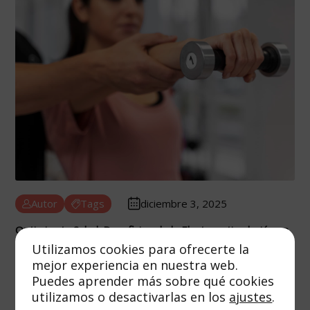
Autor
Tags
diciembre 3, 2025
Optimiza tu Salud: Beneficios de la Electroestimulación en
el Entrenamiento
Utilizamos cookies para ofrecerte la
mejor experiencia en nuestra web.
8 min de lectura
Puedes aprender más sobre qué cookies
utilizamos o desactivarlas en los
ajustes
.