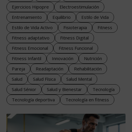
Ejercicios Hipopre
Electroestimulación
Entrenamiento
Equilibrio
Estilo de Vida
Estilo de Vida Activo
Fisioterapia
Fitness
Fitness adaptativo
Fitness Digital
Fitness Emocional
Fitness Funcional
Fitness Infantil
Innovación
Nutrición
Pareja
Readaptación
Rehabilitación
Salud
Salud Física
Salud Mental
Salud Sénior
Salud y Bienestar
Tecnología
Tecnología deportiva
Tecnología en fitness