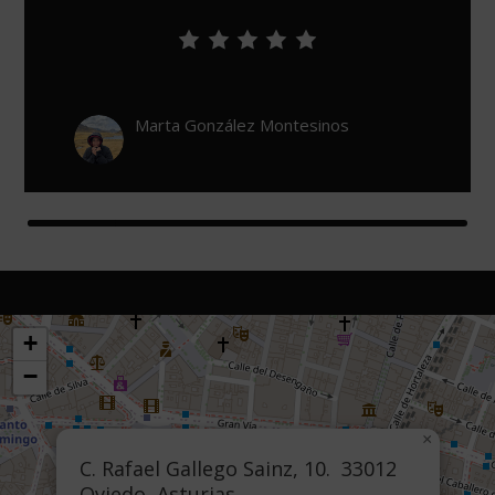
León De Urzaiz
+
−
×
C. Rafael Gallego Sainz, 10. 33012
Oviedo, Asturias