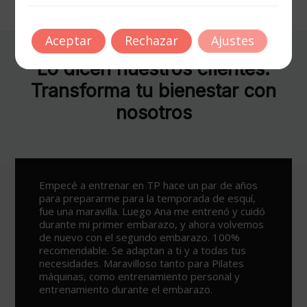
Aceptar
Rechazar
Ajustes
Lo dicen nuestros clientes.
Transforma tu bienestar con
nosotros
 años
Un sitio espectacular para ejercitarse y poners
quí,
en forma, con varias opciones para todos los
y cuidó
públicos y lo mejor de todo los profesionales
lvemos
que te ayudan, en especial Ana por su simpatía 
%
su saber hacer. Todo un descubrimiento.
tus
es
y