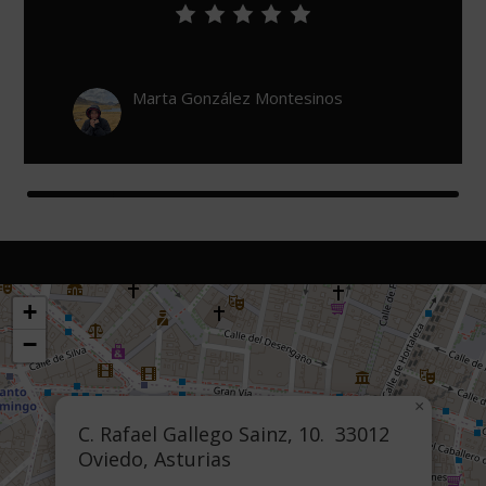
León De Urzaiz
+
−
×
C. Rafael Gallego Sainz, 10. 33012
Oviedo, Asturias