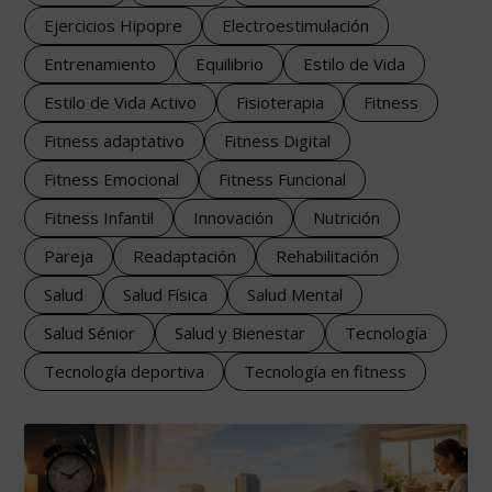
Ejercicios Hipopre
Electroestimulación
Entrenamiento
Equilibrio
Estilo de Vida
Estilo de Vida Activo
Fisioterapia
Fitness
Fitness adaptativo
Fitness Digital
Fitness Emocional
Fitness Funcional
Fitness Infantil
Innovación
Nutrición
Pareja
Readaptación
Rehabilitación
Salud
Salud Física
Salud Mental
Salud Sénior
Salud y Bienestar
Tecnología
Tecnología deportiva
Tecnología en fitness