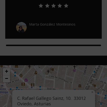
 Montesinos
León De Urzaiz
+
−
×
C. Rafael Gallego Sainz, 10. 33012
Oviedo, Asturias