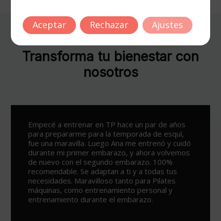
Aceptar
Rechazar
Ajustes
Lo dicen nuestros clientes.
Transforma tu bienestar con
nosotros
Un sitio espectacular para ejercitarse y ponerse
en forma, con varias opciones para todos los
públicos y lo mejor de todo los profesionales
que te ayudan, en especial Ana por su simpatía y
su saber hacer. Todo un descubrimiento.