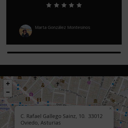
León De Urzaiz
+
−
×
C. Rafael Gallego Sainz, 10. 33012
Oviedo, Asturias