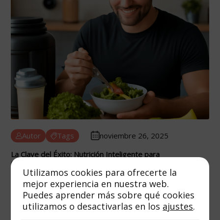
Autor
Tags
noviembre 26, 2025
La Clave del Éxito: Nutrición Inteligente para
Complementar tu Programa de Entrenamiento
Utilizamos cookies para ofrecerte la
7 min de lectura
mejor experiencia en nuestra web.
Puedes aprender más sobre qué cookies
utilizamos o desactivarlas en los
ajustes
.