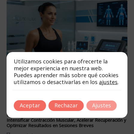
Utilizamos cookies para ofrecerte la
mejor experiencia en nuestra web.
Puedes aprender más sobre qué cookies
utilizamos o desactivarlas en los
ajustes
.
Autor
Tags
junio 30, 2026
Aceptar
Rechazar
Ajustes
Electroestimulación EMS: Protocolos Expertos para
Intensificar Contracción Muscular, Acelerar Recuperación y
Optimizar Resultados en Sesiones Breves