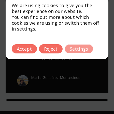
Empecé a entrenar en TP hace un par de años
We are using cookies to give you the
para prepararme para la temporada de esquí,
best experience on our website.
fue una maravilla. Luego Ana me entrenó y cuidó
You can find out more about which
durante mi primer embarazo, y ahora volvemos
cookies we are using or switch them off
de nuevo con el segundo embarazo. 100%
recomendable. Se adaptan a ti y a todas tus
in
settings
.
necesidades. Maravilloso tanto para Pilates
máquinas, como entrenamiento personal y
entrenamiento durante el embarazo.
Accept
Reject
Settings
Marta González Montesinos