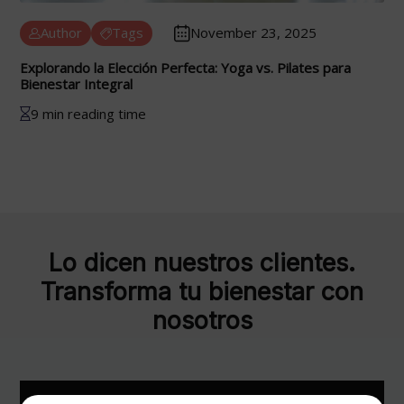
Author
Tags
November 23, 2025
Explorando la Elección Perfecta: Yoga vs. Pilates para
Bienestar Integral
9 min reading time
Lo dicen nuestros clientes.
Transforma tu bienestar con
nosotros