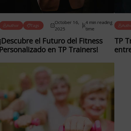
October 16,
4 min reading
Author
Tags
Auth
2025
time
¡Descubre el Futuro del Fitness
TP Tr
Personalizado en TP Trainers!
entr