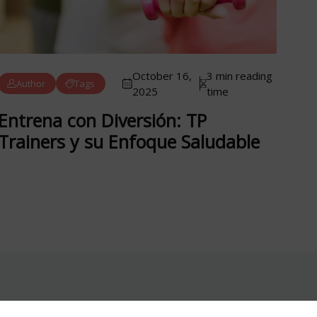
October 16,
3 min reading
Author
Tags
2025
time
Entrena con Diversión: TP
Trainers y su Enfoque Saludable