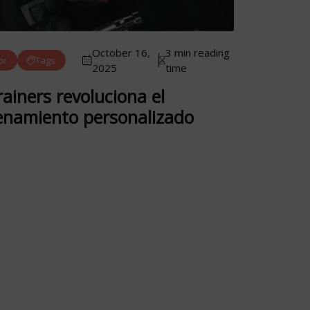
October 16,
3 min reading
or
Tags
2025
time
ainers revoluciona el
enamiento personalizado