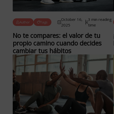
October 16,
3 min reading
Author
Tags
2025
time
No te compares: el valor de tu
propio camino cuando decides
cambiar tus hábitos