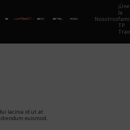
¡Úne
la
Nosotros
fami
TP
Trai
i lacinia id ut at
 bibendum euismod.