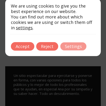
We are using cookies to give you the
Share
best experience on our website.
You can find out more about which
cookies we are using or switch them off
in
settings
.
Lo dicen nuestros clientes.
Transforma tu bienestar con
Accept
Reject
Settings
nosotros
Un sitio espectacular para ejercitarse y ponerse
en forma, con varias opciones para todos los
públicos y lo mejor de todo los profesionales
que te ayudan, en especial Ana por su simpatía y
su saber hacer. Todo un descubrimiento.