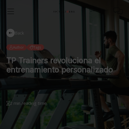
Back
Author
Tags
TP Trainers revoluciona el
entrenamiento personalizado
2 min reading time