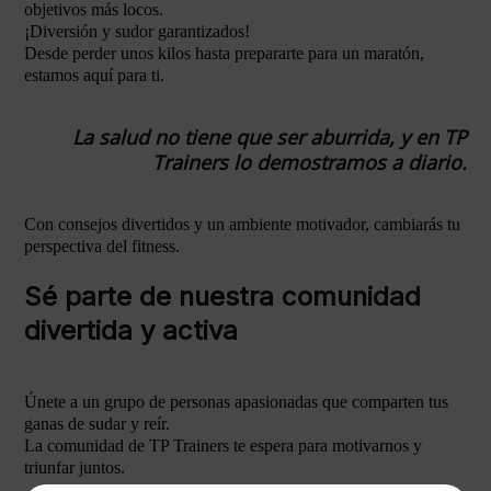
objetivos más locos.
¡Diversión y sudor garantizados!
Desde perder unos kilos hasta prepararte para un maratón,
estamos aquí para ti.
La salud no tiene que ser aburrida, y en TP
Trainers lo demostramos a diario.
Con consejos divertidos y un ambiente motivador, cambiarás tu
perspectiva del fitness.
Sé parte de nuestra comunidad
divertida y activa
Únete a un grupo de personas apasionadas que comparten tus
ganas de sudar y reír.
La comunidad de TP Trainers te espera para motivarnos y
triunfar juntos.